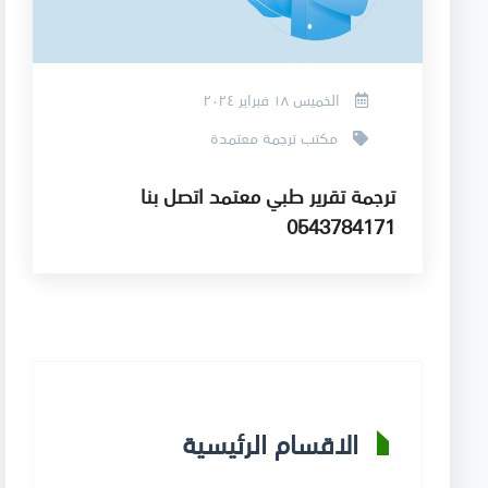
الخميس ١٨ فبراير ٢٠٢٤
مكتب ترجمة معتمدة
ترجمة تقرير طبي معتمد اتصل بنا
0543784171
الاقسام الرئيسية