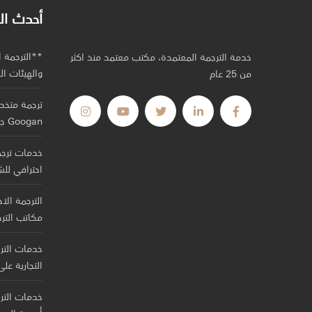
أحدث ال
**الترجمة 
خدمة الترجمة المعتمدة، مكتب معتمد منذ اكثر
والهيئات ا
من 25 عام
ترجمة متخ
Googan جسرك للعالم بلغات متعددة.
خدمات ترجم
احترافي للش
الترجمة الاح
مكاتب التر
خدمات التر
التجارية عل
خدمات الترج